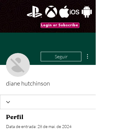
Login or Subscribe
Mais ações
Seguir
diane hutchinson
Perfil
Data de entrada: 28 de mai. de 2024