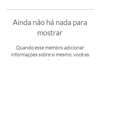
Ainda não há nada para
mostrar
Quando esse membro adicionar
informações sobre si mesmo, você as
verá aqui.
Contact Us |
Support |
Privacy Policy |
Health & Safety |
Media Kit |
Cookie Policy |
Careers |
Terms of Use
Partner Program
Copyright © 2025 Antstream Ltd.